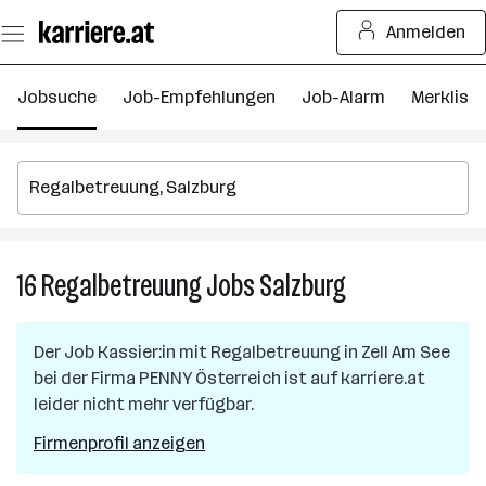
Zum
Anmelden
Seiteninhalt
springen
Jobsuche
Job-Empfehlungen
Job-Alarm
Merkliste
16
Regalbetreuung
Jobs
Salzburg
16
Regalbetreuung
Jobs
Der Job
Kassier:in mit Regalbetreuung
in
Zell Am See
in
bei der Firma
PENNY Österreich
ist auf karriere.at
Salzburg
leider nicht mehr verfügbar.
Firmenprofil anzeigen