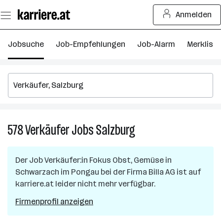
Zum
Anmelden
Seiteninhalt
springen
Jobsuche
Job-Empfehlungen
Job-Alarm
Merkliste
578
Verkäufer
Jobs
Salzburg
578
Verkäufer
Jobs
Der Job
Verkäufer:in Fokus Obst, Gemüse
in
in
Schwarzach im Pongau
bei der Firma
Billa AG
ist auf
Salzburg
karriere.at leider nicht mehr verfügbar.
Firmenprofil anzeigen