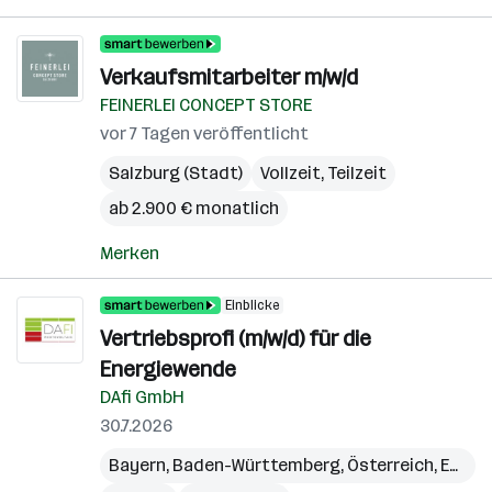
Verkaufsmitarbeiter m/w/d
FEINERLEI CONCEPT STORE
vor 7 Tagen veröffentlicht
Salzburg (Stadt)
Vollzeit, Teilzeit
ab 2.900 € monatlich
Merken
Einblicke
Vertriebsprofi (m/w/d) für die
Energiewende
DAfi GmbH
30.7.2026
Bayern
,
Baden-Württemberg
,
Österreich
,
Eben im Pongau