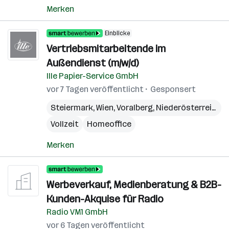
Merken
Einblicke
Vertriebsmitarbeitende im
Außendienst (m/w/d)
Ille Papier-Service GmbH
vor 7 Tagen veröffentlicht
Gesponsert
Steiermark
,
Wien
,
Voralberg
,
Niederösterreich
,
B
Vollzeit
Homeoffice
Merken
Werbeverkauf, Medienberatung & B2B-
Kunden-Akquise für Radio
Radio VM1 GmbH
vor 6 Tagen veröffentlicht