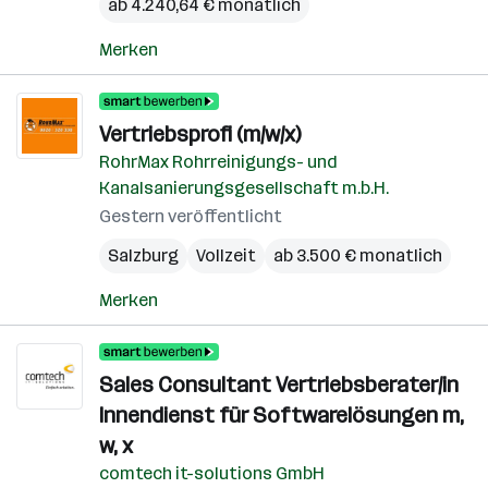
ab 4.240,64 € monatlich
Merken
Vertriebsprofi (m/w/x)
RohrMax Rohrreinigungs- und
Kanalsanierungsgesellschaft m.b.H.
Gestern veröffentlicht
Salzburg
Vollzeit
ab 3.500 € monatlich
Merken
Sales Consultant Vertriebsberater/in
Innendienst für Softwarelösungen m,
w, x
comtech it-solutions GmbH