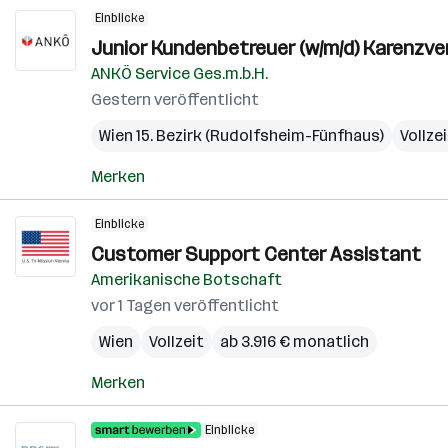
Einblicke
Junior Kundenbetreuer (w/m/d) Karenzve
ANKÖ Service Ges.m.b.H.
Gestern veröffentlicht
Wien 15. Bezirk (Rudolfsheim-Fünfhaus)
Vollze
Merken
Einblicke
Customer Support Center Assistant
Amerikanische Botschaft
vor 1 Tagen veröffentlicht
Wien
Vollzeit
ab 3.916 € monatlich
Merken
Einblicke