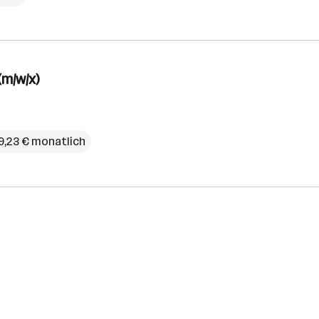
(m/w/x)
79,23 € monatlich