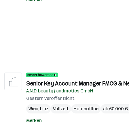
Senior Key Account Manager FMCG & Ne
A.N.D. beauty / andmetics GmbH
Gestern veröffentlicht
Wien
,
Linz
Vollzeit
Homeoffice
ab 60.000 € 
Merken