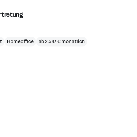
rtretung
it
Homeoffice
ab 2.547 € monatlich