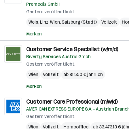
Premedia GmbH
Gestern veröffentlicht
Wels
,
Linz
,
Wien
,
Salzburg (Stadt)
Vollzeit
Ho
Merken
Customer Service Specialist (w/m/d)
Riverty Services Austria Gmbh
Gestern veröffentlicht
Wien
Vollzeit
ab 31.550 € jährlich
Merken
Customer Care Professional (m/w/d)
AMERICAN EXPRESS EUROPE S.A. - Austrian Branc
Gestern veröffentlicht
Wien
Vollzeit
Homeoffice
ab 33.473,13 € jäh