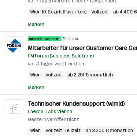
vor 7 Tagen veröffentlicht
Gesponsert
Wien 10. Bezirk (Favoriten)
Vollzeit
ab 4.400 
Merken
Einblicke
Mitarbeiter für unser Customer Care Cen
FM Forum Business Solutions
vor 3 Tagen veröffentlicht
Wien
Vollzeit
ab 2.251 € monatlich
Merken
Technischer Kundensupport (w|m|d)
Laerdal Labs Vienna
Gestern veröffentlicht
Wien
Vollzeit, Teilzeit
ab 3.200 € monatlich