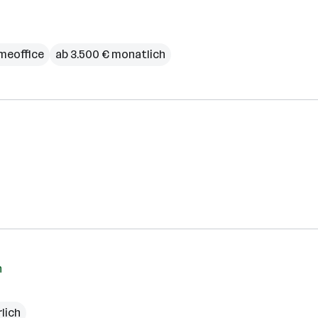
meoffice
ab 3.500 € monatlich
h
rlich