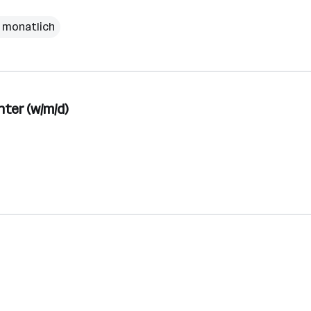
€ monatlich
ter (w/m/d)