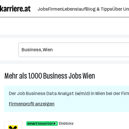
Zum
Jobs
Firmen
Lebenslauf
Blog & Tipps
Über U
Seiteninhalt
springen
Mehr als 1.000
Business
Jobs
Wien
Mehr
als
1.000
Der Job
Business Data Analyst (w/m/d)
in
Wien
bei der Fi
Business
Jobs
Firmenprofil anzeigen
in
Wien
Einblicke