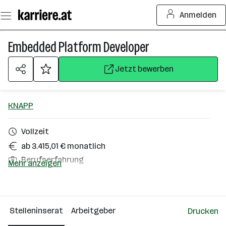
Zum
Anmelden
Seiteninhalt
springen
Embedded Platform Developer
Jetzt bewerben
KNAPP
Vollzeit
ab 3.415,01 € monatlich
Berufserfahrung
Mehr anzeigen
Hart bei Graz
Über das Unternehmen
Stelleninserat
Arbeitgeber
Drucken
2501 - 10000 Mitarbeiter*innen