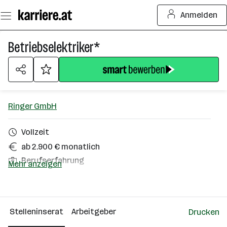
Zum
Anmelden
Seiteninhalt
springen
Betriebselektriker*
Ringer GmbH
Vollzeit
ab 2.900 € monatlich
Berufserfahrung
Mehr anzeigen
Regau
Über das Unternehmen
Stelleninserat
Arbeitgeber
Drucken
101 - 500 Mitarbeiter*innen