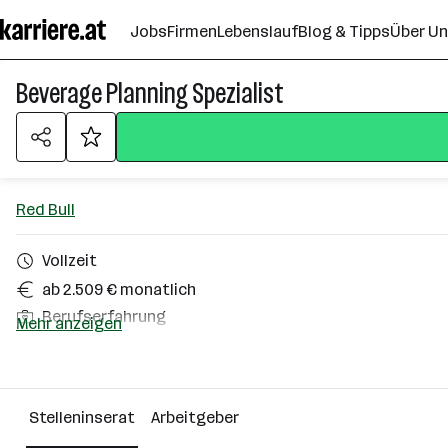
Zum
Jobs
Firmen
Lebenslauf
Blog & Tipps
Über U
Seiteninhalt
springen
Beverage Planning Spezialist
Red Bull
Vollzeit
ab 2.509 € monatlich
Berufserfahrung
Mehr anzeigen
Homeoffice möglich
Elsbethen
Stelleninserat
Arbeitgeber
Über das Unternehmen