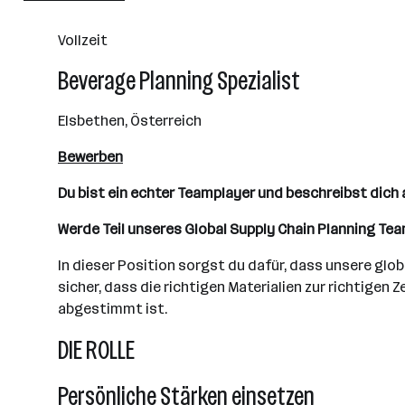
501+ Mitarbeiter*innen
Vollzeit
Fuschl am See
Beverage Planning Spezialist
Elsbethen, Österreich
Bewerben
Du bist ein echter Teamplayer und beschreibst dich a
Werde Teil unseres Global Supply Chain Planning Tea
In dieser Position sorgst du dafür, dass unsere glo
sicher, dass die richtigen Materialien zur richtige
abgestimmt ist.
DIE ROLLE
Persönliche Stärken einsetzen