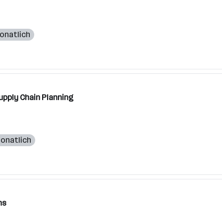
monatlich
Supply Chain Planning
monatlich
ns