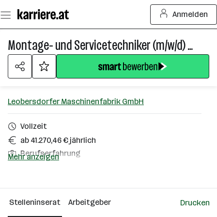
Zum
Anmelden
Seiteninhalt
springen
Montage- und Servicetechniker (m/w/d) für Turbinen & Rotating Equipment
Leobersdorfer Maschinenfabrik GmbH
Vollzeit
ab 41.270,46 € jährlich
Berufserfahrung
Mehr anzeigen
Leobersdorf
Über das Unternehmen
Stelleninserat
Arbeitgeber
Drucken
101 - 500 Mitarbeiter*innen