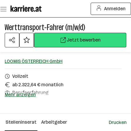
Zum
Anmelden
Seiteninhalt
springen
Werttransport-Fahrer (m/w/d)
Jetzt bewerben
LOOMIS ÖSTERREICH GmbH
Vollzeit
ab 2.322,64 € monatlich
Berufserfahrung
Mehr anzeigen
Terfens
Über das Unternehmen
Stelleninserat
Arbeitgeber
Drucken
101 - 500 Mitarbeiter*innen