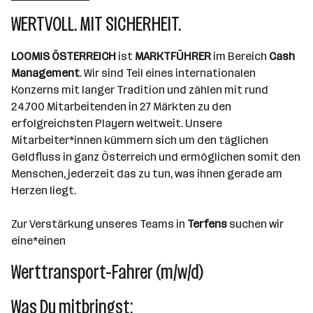
Wien
WERTVOLL. MIT SICHERHEIT.
LOOMIS ÖSTERREICH
ist
MARKTFÜHRER
im Bereich
Cash
Management
. Wir sind Teil eines internationalen
Konzerns mit langer Tradition und zählen mit rund
24.700 Mitarbeitenden in 27 Märkten zu den
erfolgreichsten Playern weltweit. Unsere
Mitarbeiter*innen kümmern sich um den täglichen
Geldfluss in ganz Österreich und ermöglichen somit den
Menschen, jederzeit das zu tun, was ihnen gerade am
Herzen liegt.
Zur Verstärkung unseres Teams in
Terfens
suchen wir
eine*einen
Werttransport-Fahrer (m/w/d)
Was Du mitbringst: