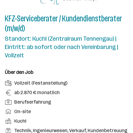
KFZ-Serviceberater / Kundendienstberater
(m/w/d)
Standort: Kuchl (Zentralraum Tennengau) |
Eintritt: ab sofort oder nach Vereinbarung |
Vollzeit
Über den Job
A
Vollzeit (Festanstellung)
n
G
ab 2.870 € monatlich
s
e
P
Berufserfahrung
t
h
o
e
A
On-site
a
s
l
r
l
D
Kuchl
i
l
b
t
i
t
B
Technik, Ingenieurwesen, Verkauf, Kundenbetreuung
u
e