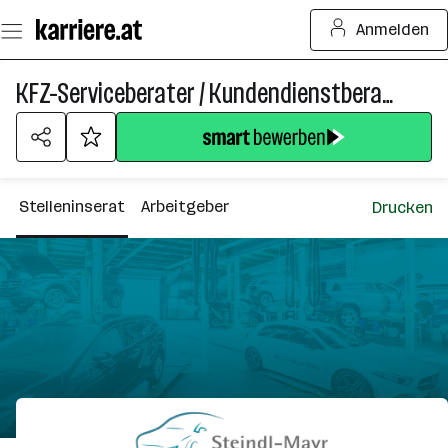
Zum
Anmelden
Seiteninhalt
springen
KFZ-Serviceberater / Kundendienstberater (m/w/d)
Stelleninserat
Arbeitgeber
Drucken