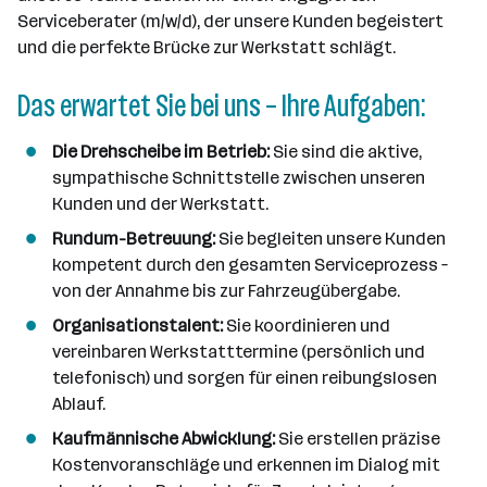
n
Serviceberater (m/w/d), der unsere Kunden begeistert
n
und die perfekte Brücke zur Werkstatt schlägt.
e
n
Das erwartet Sie bei uns – Ihre Aufgaben:
a
n
Die Drehscheibe im Betrieb:
Sie sind die aktive,
z
sympathische Schnittstelle zwischen unseren
a
Kunden und der Werkstatt.
h
l
Rundum-Betreuung:
Sie begleiten unsere Kunden
kompetent durch den gesamten Serviceprozess –
von der Annahme bis zur Fahrzeugübergabe.
Organisationstalent:
Sie koordinieren und
vereinbaren Werkstatttermine (persönlich und
telefonisch) und sorgen für einen reibungslosen
Ablauf.
Kaufmännische Abwicklung:
Sie erstellen präzise
Kostenvoranschläge und erkennen im Dialog mit