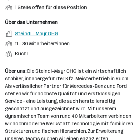
e
i
e
n
i
O
1 Stelle offen für diese Position
n
o
r
g
t
f
s
n
u
s
s
f
Über das Unternehmen
t
s
f
a
m
e
o
A
Steindl - Mayr OHG
e
s
r
o
n
r
r
b
f
M
11 - 30 Mitarbeiter*innen
t
d
e
t
b
e
e
i
e
S
S
Kuchl
e
n
l
t
l
t
t
i
e
d
a
l
e
a
t
Über uns:
Die Steindl-Mayr OHG ist ein wirtschaftlich
e
r
l
n
g
stabiler, inhabergeführter Kfz-Meisterbetrieb in Kuchl.
r
b
l
d
e
Als verlässlicher Partner für Mercedes-Benz und Ford
e
e
o
b
stehen wir für höchste Qualität und erstklassigen
i
n
r
e
Service – eine Leistung, die auch herstellerseitig
t
t
r
geschätzt und ausgezeichnet wird. Mit unserem
e
e
dynamischen Team von rund 40 Mitarbeitern verbinden
r
wir hochmoderne Werkstatt-Technologie mit familiären
*
Strukturen und flachen Hierarchien. Zur Erweiterung
i
unseres Teams suchen wir einen engagierten