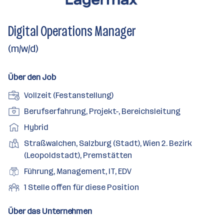
Digital Operations Manager
(m/w/d)
Über den Job
A
Vollzeit (Festanstellung)
n
P
Berufserfahrung, Projekt-, Bereichsleitung
s
o
A
Hybrid
t
s
r
e
D
Straßwalchen, Salzburg (Stadt), Wien 2. Bezirk
i
b
l
i
(Leopoldstadt), Premstätten
t
e
l
e
i
B
Führung, Management, IT, EDV
i
u
n
o
e
t
O
1 Stelle offen für diese Position
n
s
n
r
s
f
g
t
s
u
m
f
Über das Unternehmen
s
o
e
f
o
e