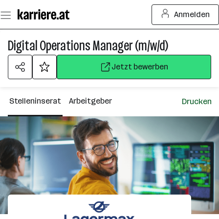
Zum
Anmelden
Seiteninhalt
springen
Digital Operations Manager (m/w/d)
Jetzt bewerben
Stelleninserat
Arbeitgeber
Drucken