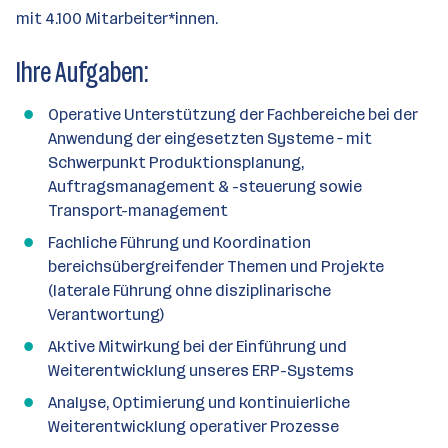
a
mit 4.100 Mitarbeiter*innen.
n
z
Ihre Aufgaben:
a
h
Operative Unterstützung der Fachbereiche bei der
l
Anwendung der eingesetzten Systeme – mit
Schwerpunkt Produktionsplanung,
Auftragsmanagement & -steuerung sowie
Transport-management
Fachliche Führung und Koordination
bereichsübergreifender Themen und Projekte
(laterale Führung ohne disziplinarische
Verantwortung)
Aktive Mitwirkung bei der Einführung und
Weiterentwicklung unseres ERP-Systems
Analyse, Optimierung und kontinuierliche
Weiterentwicklung operativer Prozesse