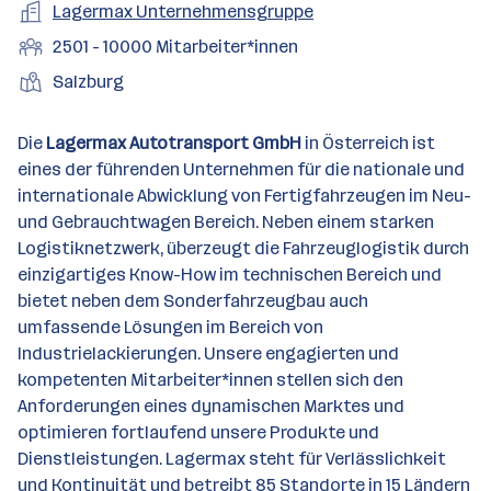
a
r
A
Lagermax Unternehmensgruppe
b
s
d
n
r
t
r
e
f
M
2501 - 10000 Mitarbeiter*innen
e
e
t
e
b
n
e
i
l
S
S
Salzburg
e
e
l
t
l
t
t
i
d
a
e
a
t
Die
Lagermax Autotransport GmbH
in Österreich ist
e
r
l
n
g
eines der führenden Unternehmen für die nationale und
r
b
l
d
e
internationale Abwicklung von Fertigfahrzeugen im Neu-
e
e
o
b
und Gebrauchtwagen Bereich. Neben einem starken
i
n
r
e
Logistiknetzwerk, überzeugt die Fahrzeuglogistik durch
t
t
r
einzigartiges Know-How im technischen Bereich und
e
e
bietet neben dem Sonderfahrzeugbau auch
r
umfassende Lösungen im Bereich von
*
Industrielackierungen. Unsere engagierten und
i
kompetenten Mitarbeiter*innen stellen sich den
n
Anforderungen eines dynamischen Marktes und
n
optimieren fortlaufend unsere Produkte und
e
Dienstleistungen. Lagermax steht für Verlässlichkeit
n
und Kontinuität und betreibt 85 Standorte in 15 Ländern