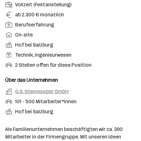
A
Vollzeit (Festanstellung)
n
G
ab 2.300 € monatlich
s
e
P
Berufserfahrung
t
h
o
e
A
On-site
a
s
l
r
l
D
Hof bei Salzburg
i
l
b
t
i
t
B
Technik, Ingenieurwesen
u
e
e
i
e
n
i
O
2 Stellen offen für diese Position
n
o
r
g
t
f
s
n
u
s
s
f
Über das Unternehmen
t
s
f
a
m
e
o
A
G.S. Stemeseder GmbH
e
s
r
o
n
r
r
b
f
M
101 - 500 Mitarbeiter*innen
t
d
e
t
b
e
e
i
e
S
S
Hof bei Salzburg
e
n
l
t
l
t
t
i
e
d
a
l
e
a
t
Als Familienunternehmen beschäftigten wir ca. 390
e
r
l
n
g
Mitarbeiter in der Firmengruppe. Mit unseren Ideen
r
b
l