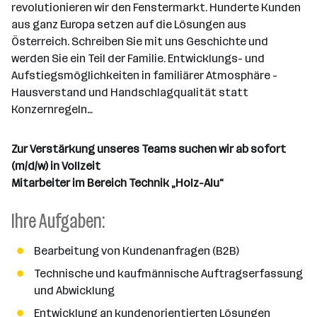
d
e
revolutionieren wir den Fenstermarkt. Hunderte Kunden
e
e
o
b
aus ganz Europa setzen auf die Lösungen aus
i
n
r
e
Österreich. Schreiben Sie mit uns Geschichte und
t
t
r
werden Sie ein Teil der Familie. Entwicklungs- und
e
e
Aufstiegsmöglichkeiten in familiärer Atmosphäre -
r
Hausverstand und Handschlagqualität statt
*
Konzernregeln…
i
n
n
Zur Verstärkung unseres Teams suchen wir ab sofort
e
(m/d/w) in Vollzeit
n
Mitarbeiter im Bereich Technik „Holz-Alu“
a
Ihre Aufgaben:
n
z
a
Bearbeitung von Kundenanfragen (B2B)
h
Technische und kaufmännische Auftragserfassung
l
und Abwicklung
Entwicklung an kundenorientierten Lösungen