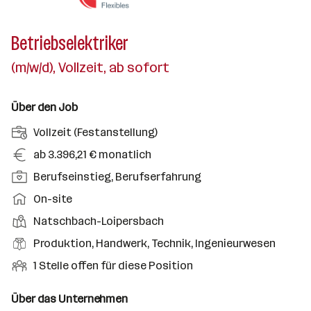
Betriebselektriker
(m/w/d), Vollzeit, ab sofort
Über den Job
A
Vollzeit (Festanstellung)
n
G
ab 3.396,21 € monatlich
s
e
P
Berufseinstieg, Berufserfahrung
t
h
o
e
A
On-site
a
s
l
r
l
D
Natschbach-Loipersbach
i
l
b
t
i
t
B
Produktion, Handwerk, Technik, Ingenieurwesen
u
e
e
i
e
n
i
O
1 Stelle offen für diese Position
n
o
r
g
t
f
s
n
u
s
s
f
Über das Unternehmen
t
s
f