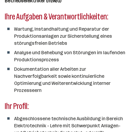
Betriebselektriker (m/w/d)
a
n
Ihre Aufgaben & Verantwortlichkeiten:
z
a
Wartung, Instandhaltung und Reparatur der
h
Produktionsanlagen zur Sicherstellung eines
l
störungsfreien Betriebs
Analyse und Behebung von Störungen im laufenden
Produktionsprozess
Dokumentation aller Arbeiten zur
Nachverfolgbarkeit sowie kontinuierliche
Optimierung und Weiterentwicklung interner
Prozesseern
Ihr Profil:
Abgeschlossene technische Ausbildung in Bereich
Elektrotechnik - Lehre mit Schwerpunkt Anlagen-