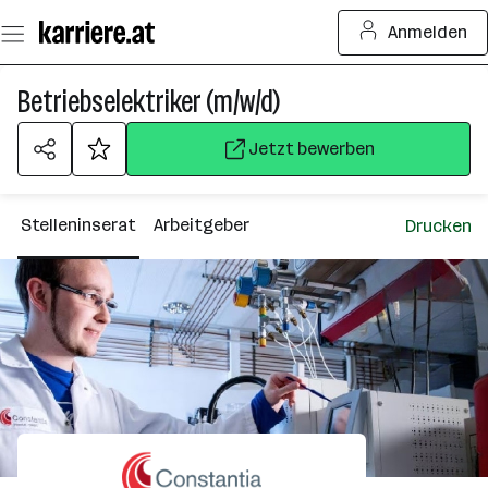
Zum
Anmelden
Seiteninhalt
springen
Betriebselektriker (m/w/d)
Jetzt bewerben
Stelleninserat
Arbeitgeber
Drucken