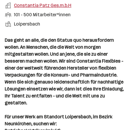
a
m
e
o
A
Constantia Patz Ges.m.b.H
e
s
r
o
n
r
r
b
f
M
101 - 500 Mitarbeiter*innen
t
d
e
t
b
e
e
i
e
S
S
Loipersbach
e
n
l
t
l
t
t
i
e
d
a
l
e
a
t
Das geht an alle, die den Status quo herausfordern
e
r
l
n
g
wollen. An Menschen, die die Welt von morgen
r
b
l
d
e
mitgestalten wollen. Und an jene, die sie zu einer
e
e
o
b
besseren machen wollen. Wir sind Constantia Flexibles -
i
n
r
e
einer der weltweit führenden Hersteller von flexiblen
t
t
r
Verpackungen für die Konsum- und Pharmaindustrie.
e
e
Wenn Sie sich genauso leidenschaftlich für nachhaltige
r
Lösungen einsetzen wie wir, dann ist dies Ihre Einladung,
*
Ihr Talent zu entfalten - und die Welt mit uns zu
i
gestalten.
n
n
Für unser Werk am Standort Loipersbach, im Bezirk
e
Neunkirchen, suchen wir:
n