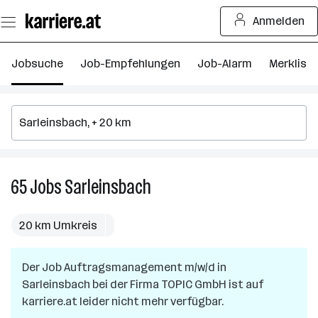
Zum
Anmelden
Seiteninhalt
springen
Jobsuche
Job-Empfehlungen
Job-Alarm
Merkliste
65
Jobs
Sarleinsbach
65
Jobs
in
20 km Umkreis
Sarleinsbach
Der Job
Auftragsmanagement m/w/d
in
Sarleinsbach
bei der Firma
TOPIC GmbH
ist auf
karriere.at leider nicht mehr verfügbar.