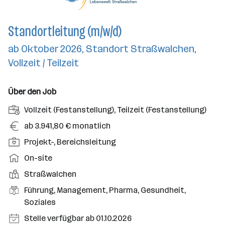
Standortleitung (m/w/d)
ab Oktober 2026, Standort Straßwalchen,
Vollzeit / Teilzeit
Über den Job
A
Vollzeit (Festanstellung), Teilzeit (Festanstellung)
n
G
ab 3.941,80 € monatlich
s
e
P
Projekt-, Bereichsleitung
t
h
o
e
A
On-site
a
s
l
r
l
D
Straßwalchen
i
l
b
t
i
t
B
Führung, Management, Pharma, Gesundheit,
u
e
e
i
e
Soziales
n
i
n
o
r
g
t
E
Stelle verfügbar ab 01.10.2026
s