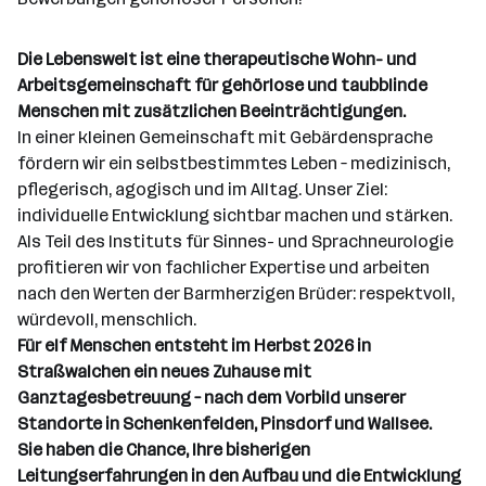
n
e
Die Lebenswelt ist eine therapeutische Wohn- und
n
Arbeitsgemeinschaft für gehörlose und taubblinde
a
Menschen mit zusätzlichen Beeinträchtigungen.
n
In einer kleinen Gemeinschaft mit Gebärdensprache
z
fördern wir ein selbstbestimmtes Leben – medizinisch,
a
pflegerisch, agogisch und im Alltag. Unser Ziel:
h
individuelle Entwicklung sichtbar machen und stärken.
l
Als Teil des Instituts für Sinnes- und Sprachneurologie
profitieren wir von fachlicher Expertise und arbeiten
nach den Werten der Barmherzigen Brüder: respektvoll,
würdevoll, menschlich.
Für elf Menschen entsteht im Herbst 2026 in
Straßwalchen ein neues Zuhause mit
Ganztagesbetreuung – nach dem Vorbild unserer
Standorte in Schenkenfelden, Pinsdorf und Wallsee.
Sie haben die Chance, Ihre bisherigen
Leitungserfahrungen in den Aufbau und die Entwicklung