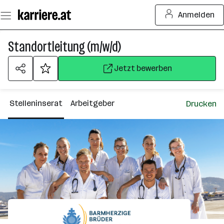
Zum
Anmelden
Seiteninhalt
springen
Standortleitung (m/w/d)
Jetzt bewerben
Stelleninserat
Arbeitgeber
Drucken