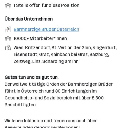
n
u
s
s
i
t
O
1 Stelle offen für diese Position
s
f
a
m
n
o
f
e
s
r
o
t
r
f
Über das Unternehmen
b
f
t
d
r
t
e
e
e
A
Barmherzige Brüder Österreich
e
i
n
n
l
r
l
t
M
10000+ Mitarbeiter*innen
e
e
d
b
l
t
i
S
S
Wien, Kritzendorf, St. Veit an der Glan, Klagenfurt,
e
e
s
t
t
t
Eisenstadt, Graz, Kainbach bei Graz, Salzburg,
r
i
d
a
e
a
Zeltweg, Linz, Schärding am Inn
t
a
r
l
n
g
t
b
l
d
e
Gutes tun und es gut tun.
u
e
e
o
b
Der weltweit tätige Orden der Barmherzigen Brüder
m
i
n
r
e
führt in Österreich rund 30 Einrichtungen im
t
t
r
Gesundheits- und Sozialbereich mit über 8.500
e
e
Beschäftigten.
r
*
i
Wir leben Inklusion und freuen uns auch über
n
Bewerbungen gehörloser Personen!