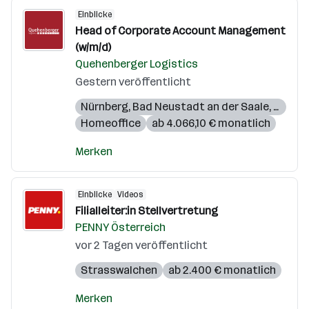
Einblicke
Head of Corporate Account Management
(w/m/d)
Quehenberger Logistics
Gestern veröffentlicht
Nürnberg
,
Bad Neustadt an der Saale
,
Frankf
Homeoffice
ab 4.066,10 € monatlich
Merken
Einblicke
Videos
Filialleiter:in Stellvertretung
PENNY Österreich
vor 2 Tagen veröffentlicht
Strasswalchen
ab 2.400 € monatlich
Merken