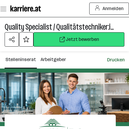
Zum
Anmelden
Seiteninhalt
springen
Quality Specialist / Qualitätstechniker:in m/w/d
Jetzt bewerben
Stelleninserat
Arbeitgeber
Drucken