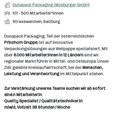
a
m
e
o
A
Dunapack Packaging (Mosburger GmbH)
e
s
r
o
n
r
r
b
f
M
101 - 500 Mitarbeiter*innen
t
d
e
t
b
e
e
i
e
S
S
Strasswalchen, Salzburg
e
n
l
t
l
t
t
i
e
d
a
l
e
a
t
Dunapack Packaging, Teil der österreichischen
e
r
l
n
g
Prinzhorn Gruppe
, ist auf innovative
r
b
l
d
e
Verpackungslösungen aus Wellpappe spezialisiert. Mit
e
e
o
b
über
6.000 Mitarbeiter:innen in 12 Ländern
sind wir
i
n
r
e
regionaler Marktführer in Mittel- und Osteuropa. Unser
t
t
r
Ziel: gelebte Kreislaufwirtschaft, bei der
Menschen,
e
e
Leistung und Verantwortung
im Mittelpunkt stehen.
r
*
i
Zur Verstärkung unseres Teams suchen wir ab sofort
n
eine:n Mitarbeiter:in
n
Quality Specialist / Qualitätstechniker:in
e
m/w/d, Vollzeit 38 Stunden / Woche
n