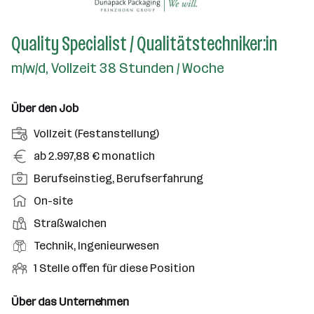
Quality Specialist / Qualitätstechniker:in
m/w/d, Vollzeit 38 Stunden / Woche
Über den Job
A
Vollzeit (Festanstellung)
n
G
ab 2.997,88 € monatlich
s
e
P
Berufseinstieg, Berufserfahrung
t
h
o
e
A
On-site
a
s
l
r
l
D
Straßwalchen
i
l
b
t
i
t
B
Technik, Ingenieurwesen
u
e
e
i
e
n
i
O
1 Stelle offen für diese Position
n
o
r
g
t
f
s
n
u
s
s
f
Über das Unternehmen
t
s
f