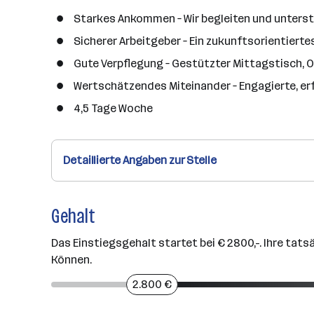
Starkes Ankommen – Wir begleiten und unterstü
Sicherer Arbeitgeber – Ein zukunftsorientiert
Gute Verpflegung – Gestützter Mittagstisch, O
Wertschätzendes Miteinander – Engagierte, erf
4,5 Tage Woche
Detaillierte Angaben zur Stelle
Gehalt
Das Einstiegsgehalt startet bei € 2800,-. Ihre tats
Können.
2.800 €