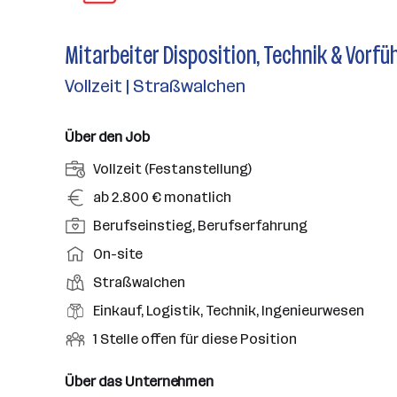
Mitarbeiter Disposition, Technik & Vorf
Vollzeit | Straßwalchen
Über den Job
A
Vollzeit (Festanstellung)
n
G
ab 2.800 € monatlich
s
e
P
Berufseinstieg, Berufserfahrung
t
h
o
e
A
On-site
a
s
l
r
l
D
Straßwalchen
i
l
b
t
i
t
B
Einkauf, Logistik, Technik, Ingenieurwesen
u
e
e
i
e
n
i
O
1 Stelle offen für diese Position
n
o
r
g
t
f
s
n
u
s
s
f
Über das Unternehmen
t
s
f