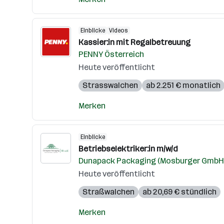
Einblicke
Videos
Kassier:in mit Regalbetreuung
PENNY Österreich
Heute veröffentlicht
Strasswalchen
ab 2.251 € monatlich
Merken
Einblicke
Betriebselektriker:in m/w/d
Dunapack Packaging (Mosburger GmbH
Heute veröffentlicht
Straßwalchen
ab 20,69 € stündlich
Merken