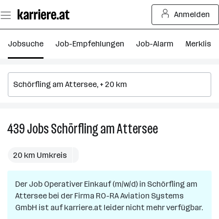
Zum
Anmelden
Seiteninhalt
springen
Jobsuche
Job-Empfehlungen
Job-Alarm
Merkliste
439
Jobs
Schörfling am Attersee
439
Jobs
in
20 km Umkreis
Schörfling
am
Der Job
Operativer Einkauf (m/w/d)
in
Schörfling am
Attersee
Attersee
bei der Firma
RO-RA Aviation Systems
GmbH
ist auf karriere.at leider nicht mehr verfügbar.