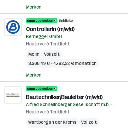
Merken
Einblicke
ControllerIn (m/w/d)
Bernegger GmbH
Heute veröffentlicht
Molln
Vollzeit
3.366,49 € – 4.782,32 € monatlich
Merken
Bautechniker/Bauleiter (m/w/d)
Alfred Schnellnberger Gesellschaft m.b.H.
Heute veröffentlicht
Wartberg an der Krems
Vollzeit