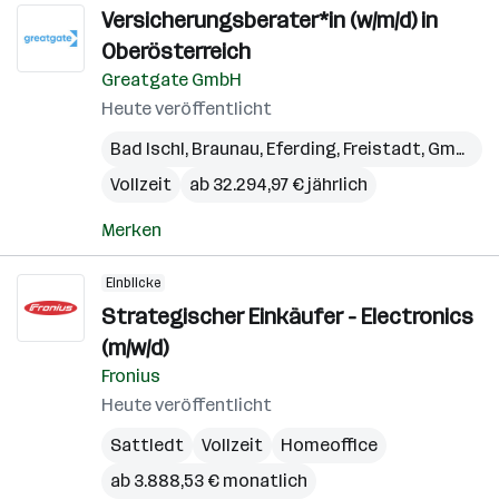
Versicherungsberater*in (w/m/d) in
Oberösterreich
Greatgate GmbH
Heute veröffentlicht
Bad Ischl
,
Braunau
,
Eferding
,
Freistadt
,
Gmunden
Vollzeit
ab 32.294,97 € jährlich
Merken
Einblicke
Strategischer Einkäufer - Electronics
(m/w/d)
Fronius
Heute veröffentlicht
Sattledt
Vollzeit
Homeoffice
ab 3.888,53 € monatlich