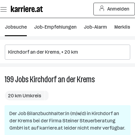
Zum
Anmelden
Seiteninhalt
springen
Jobsuche
Job-Empfehlungen
Job-Alarm
Merkliste
199
Jobs
Kirchdorf an der Krems
199
Jobs
in
20 km Umkreis
Kirchdorf
an
Der Job
Bilanzbuchhalter:in (m/w/d)
in
Kirchdorf an
der
der Krems
bei der Firma
Steiner Steuerberatung
Krems
GmbH
ist auf karriere.at leider nicht mehr verfügbar.