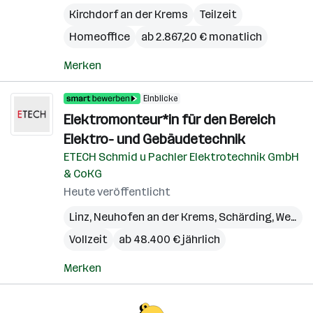
Kirchdorf an der Krems
Teilzeit
Homeoffice
ab 2.867,20 € monatlich
Merken
Einblicke
Elektromonteur*in für den Bereich
Elektro- und Gebäudetechnik
ETECH Schmid u Pachler Elektrotechnik GmbH
& CoKG
Heute veröffentlicht
Linz
,
Neuhofen an der Krems
,
Schärding
,
Wels
,
W
Vollzeit
ab 48.400 € jährlich
Merken