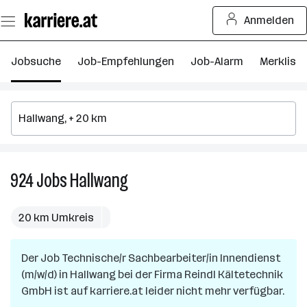
Zum
Anmelden
Seiteninhalt
springen
Jobsuche
Job-Empfehlungen
Job-Alarm
Merkliste
924
Jobs
Hallwang
924
Jobs
in
20 km Umkreis
Hallwang
Der Job
Technische/r Sachbearbeiter/in Innendienst
(m/w/d)
in
Hallwang
bei der Firma
Reindl Kältetechnik
GmbH
ist auf karriere.at leider nicht mehr verfügbar.