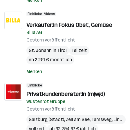
Merken
Einblicke
Videos
Verkäufer:in Fokus Obst, Gemüse
Billa AG
Gestern veröffentlicht
St. Johann in Tirol
Teilzeit
ab 2.251 € monatlich
Merken
Einblicke
Privatkundenberater:in (m/w/d)
Wüstenrot Gruppe
Gestern veröffentlicht
Salzburg (Stadt)
,
Zell am See
,
Tamsweg
,
Linz
,
Gm
Vollzeit
ab 32.294,97 € jährlich