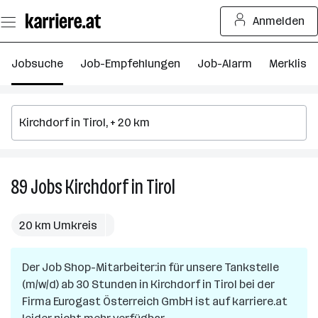
Zum
Anmelden
Seiteninhalt
springen
Jobsuche
Job-Empfehlungen
Job-Alarm
Merkliste
89
Jobs
Kirchdorf in Tirol
89
Jobs
in
20 km Umkreis
Kirchdorf
in
Der Job
Shop-Mitarbeiter:in für unsere Tankstelle
Tirol
(m/w/d) ab 30 Stunden
in
Kirchdorf in Tirol
bei der
Firma
Eurogast Österreich GmbH
ist auf karriere.at