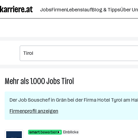
Zum
Jobs
Firmen
Lebenslauf
Blog & Tipps
Über U
Seiteninhalt
springen
Mehr als 1.000
Jobs
Tirol
Mehr
als
1.000
Der Job
Souschef
in
Grän
bei der Firma
Hotel Tyrol am H
Jobs
in
Firmenprofil anzeigen
Tirol
Einblicke