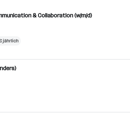
mmunication & Collaboration (w/m/d)
 jährlich
enders)