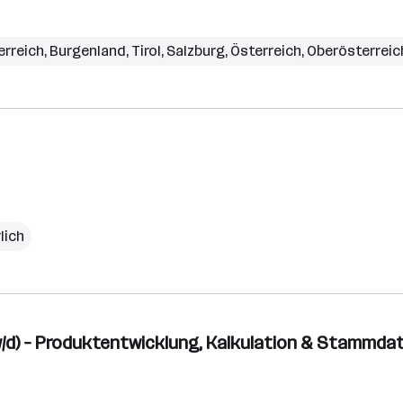
erreich
,
Burgenland
,
Tirol
,
Salzburg
,
Österreich
,
Oberösterreic
lich
/w/d) – Produktentwicklung, Kalkulation & Stamm