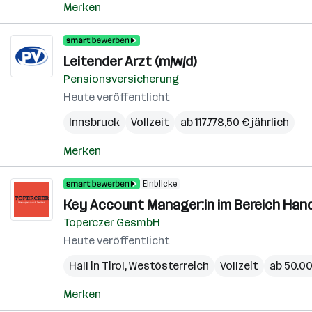
Merken
Leitender Arzt (m/w/d)
Pensionsversicherung
Heute veröffentlicht
Innsbruck
Vollzeit
ab 117.778,50 € jährlich
Merken
Einblicke
Key Account Manager:in im Bereich Hand
Toperczer GesmbH
Heute veröffentlicht
Hall in Tirol
,
Westösterreich
Vollzeit
ab 50.00
Merken