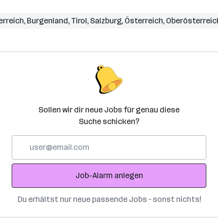
erreich
,
Burgenland
,
Tirol
,
Salzburg
,
Österreich
,
Oberösterreic
Sollen wir dir neue Jobs für genau diese
Suche schicken?
E-
Mail-
Adresse
Job-Alarm anlegen
Du erhältst nur neue passende Jobs – sonst nichts!