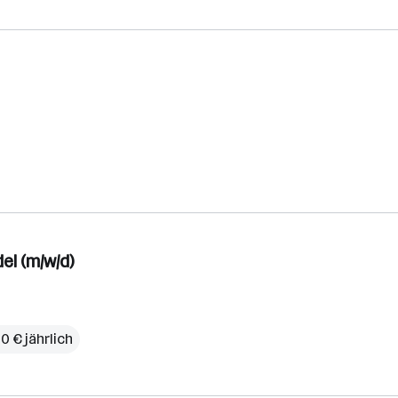
el (m/w/d)
0 € jährlich