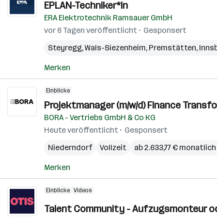
EPLAN-Techniker*in
ERA Elektrotechnik Ramsauer GmbH
vor 6 Tagen veröffentlicht
Gesponsert
Steyregg
,
Wals-Siezenheim
,
Premstätten
,
Inns
Merken
Einblicke
Projektmanager (m/w/d) Finance Transfo
BORA - Vertriebs GmbH & Co KG
Heute veröffentlicht
Gesponsert
Niederndorf
Vollzeit
ab 2.633,77 € monatlich
Merken
Einblicke
Videos
Talent Community - Aufzugsmonteur ode