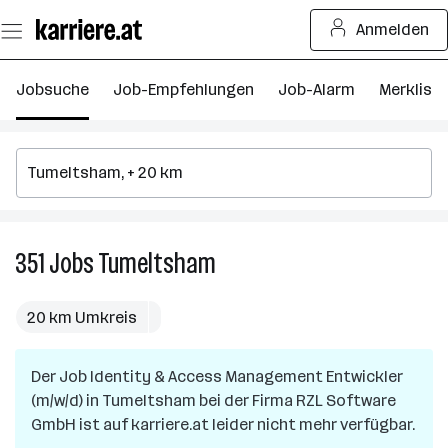
Zum
Anmelden
Seiteninhalt
springen
Jobsuche
Job-Empfehlungen
Job-Alarm
Merkliste
351
Jobs
Tumeltsham
351
Jobs
in
20 km Umkreis
Tumeltsham
Der Job
Identity & Access Management Entwickler
(m/w/d)
in
Tumeltsham
bei der Firma
RZL Software
GmbH
ist auf karriere.at leider nicht mehr verfügbar.