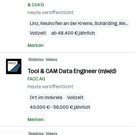
& CoKG
Heute veröffentlicht
Linz
,
Neuhofen an der Krems
,
Schärding
,
Wels
,
W
Vollzeit
ab 48.400 € jährlich
Merken
Einblicke
Videos
Tool & CAM Data Engineer (m/w/d)
FACC AG
Heute veröffentlicht
Ort im Innkreis
Vollzeit
43.000 € – 56.000 € jährlich
Merken
Einblicke
Videos