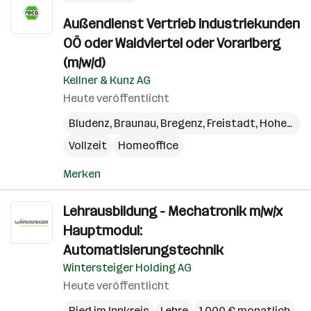
Außendienst Vertrieb Industriekunden
OÖ oder Waldviertel oder Vorarlberg
(m/w/d)
Kellner & Kunz AG
Heute veröffentlicht
Bludenz
,
Braunau
,
Bregenz
,
Freistadt
,
Hohenems
Vollzeit
Homeoffice
Merken
Lehrausbildung - Mechatronik m/w/x
Hauptmodul:
Automatisierungstechnik
Wintersteiger Holding AG
Heute veröffentlicht
Ried im Innkreis
Lehre
1.000 € monatlich