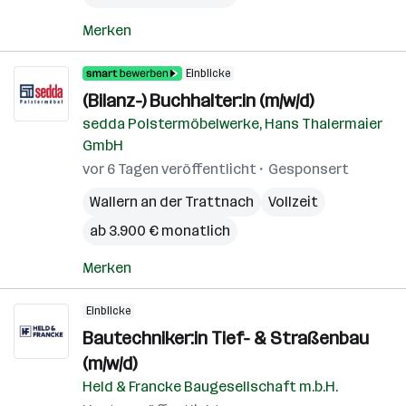
Merken
Einblicke
(Bilanz-) Buchhalter:in (m/w/d)
sedda Polstermöbelwerke, Hans Thalermaier
GmbH
vor 6 Tagen veröffentlicht
Gesponsert
Wallern an der Trattnach
Vollzeit
ab 3.900 € monatlich
Merken
Einblicke
Bautechniker:in Tief- & Straßenbau
(m/w/d)
Held & Francke Baugesellschaft m.b.H.