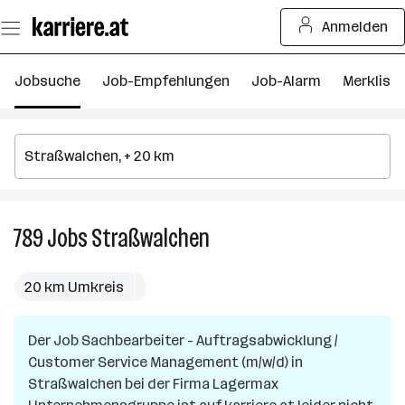
Zum
Anmelden
Seiteninhalt
springen
Jobsuche
Job-Empfehlungen
Job-Alarm
Merkliste
789
Jobs
Straßwalchen
789
Jobs
in
20 km Umkreis
Straßwalchen
Der Job
Sachbearbeiter - Auftragsabwicklung /
Customer Service Management (m/w/d)
in
Straßwalchen
bei der Firma
Lagermax