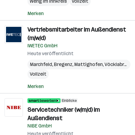
Weng im Innkreis
Vollzeit
Merken
Vertriebsmitarbeiter im Außendienst
(m/w/d)
IWETEC GmbH
Heute veröffentlicht
Marchfeld
,
Bregenz
,
Mattighofen
,
Vöcklabruck
,
Vollzeit
Merken
Einblicke
Servicetechniker (w/m/d) im
Außendienst
NIBE GmbH
Heute veröffentlicht