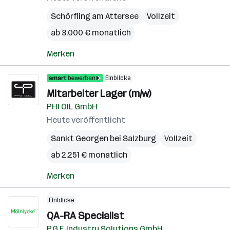
Schörfling am Attersee
Vollzeit
ab 3.000 € monatlich
Merken
Einblicke
Mitarbeiter Lager (m/w)
PHI OIL GmbH
Heute veröffentlicht
Sankt Georgen bei Salzburg
Vollzeit
ab 2.251 € monatlich
Merken
Einblicke
QA-RA Specialist
P.G.F. Industry Solutions GmbH