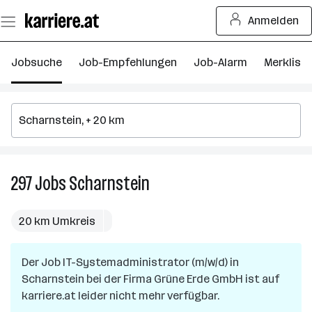
Zum
Anmelden
Seiteninhalt
springen
Jobsuche
Job-Empfehlungen
Job-Alarm
Merkliste
297
Jobs
Scharnstein
297
Jobs
in
20 km Umkreis
Scharnstein
Der Job
IT-Systemadministrator (m/w/d)
in
Scharnstein
bei der Firma
Grüne Erde GmbH
ist auf
karriere.at leider nicht mehr verfügbar.