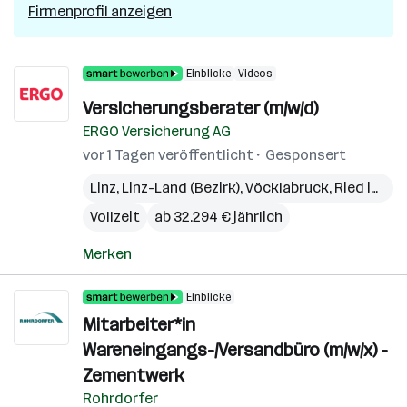
Firmenprofil anzeigen
Einblicke
Videos
Versicherungsberater (m/w/d)
ERGO Versicherung AG
vor 1 Tagen veröffentlicht
Gesponsert
Linz
,
Linz-Land (Bezirk)
,
Vöcklabruck
,
Ried im Innkreis
Vollzeit
ab 32.294 € jährlich
Merken
Einblicke
Mitarbeiter*in
Wareneingangs-/Versandbüro (m/w/x) -
Zementwerk
Rohrdorfer