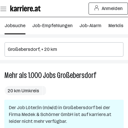
Zum
Anmelden
Seiteninhalt
springen
Jobsuche
Job-Empfehlungen
Job-Alarm
Merkliste
Mehr als 1.000
Jobs
Großebersdorf
Mehr
als
1.000
20 km Umkreis
Jobs
in
Der Job
Löter/in (m/w/d)
in
Großebersdorf
bei der
Großebersdorf
Firma
Medek & Schörner GmbH
ist auf karriere.at
leider nicht mehr verfügbar.