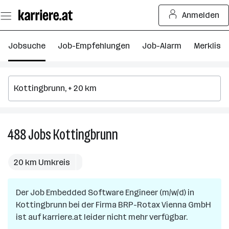
Zum
Anmelden
Seiteninhalt
springen
Jobsuche
Job-Empfehlungen
Job-Alarm
Merkliste
488
Jobs
Kottingbrunn
488
Jobs
in
20 km Umkreis
Kottingbrunn
Der Job
Embedded Software Engineer (m/w/d)
in
Kottingbrunn
bei der Firma
BRP-Rotax Vienna GmbH
ist auf karriere.at leider nicht mehr verfügbar.