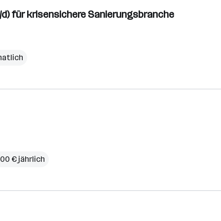
w/d) für krisensichere Sanierungsbranche
natlich
600 € jährlich