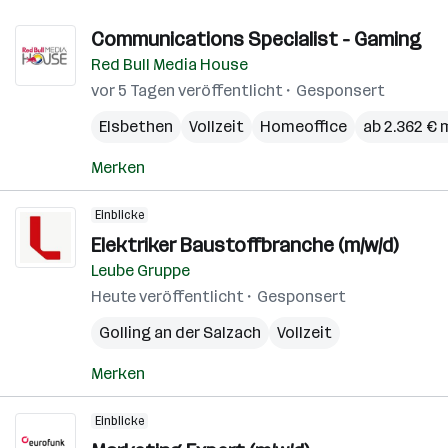
Communications Specialist - Gaming
Red Bull Media House
vor 5 Tagen veröffentlicht
Gesponsert
Elsbethen
Vollzeit
Homeoffice
ab 2.362 € 
Merken
Einblicke
Elektriker Baustoffbranche (m/w/d)
Leube Gruppe
Heute veröffentlicht
Gesponsert
Golling an der Salzach
Vollzeit
Merken
Einblicke