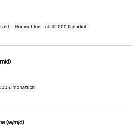
lzeit
Homeoffice
ab 42.000 € jährlich
m/d)
.500 € monatlich
ne (w/m/d)