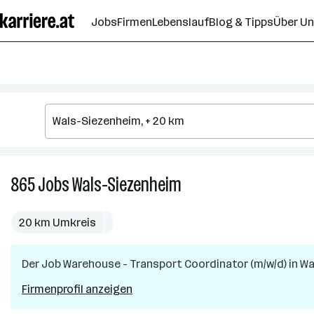
Zum
Jobs
Firmen
Lebenslauf
Blog & Tipps
Über U
Seiteninhalt
springen
865
Jobs
Wals-Siezenheim
865
Jobs
in
20 km Umkreis
Wals-
Siezenheim
Der Job
Warehouse - Transport Coordinator (m/w/d)
in
Wa
Firmenprofil anzeigen