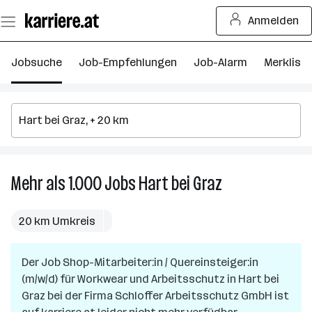
Zum
Anmelden
Seiteninhalt
springen
Jobsuche
Job-Empfehlungen
Job-Alarm
Merkliste
Mehr als 1.000
Jobs
Hart bei Graz
Mehr
als
1.000
20 km Umkreis
Jobs
in
Der Job
Shop-Mitarbeiter:in / Quereinsteiger:in
Hart
(m/w/d) für Workwear und Arbeitsschutz
bei
in
Hart bei
Graz
bei der Firma
Schloffer Arbeitsschutz GmbH
Graz
ist