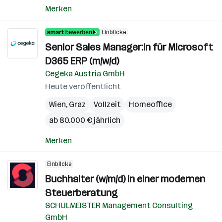
Merken
Einblicke
Senior Sales Manager:in für Microsoft
D365 ERP (m/w/d)
Cegeka Austria GmbH
Heute veröffentlicht
Wien
,
Graz
Vollzeit
Homeoffice
ab 80.000 € jährlich
Merken
Einblicke
Buchhalter (w/m/d) in einer modernen
Steuerberatung
SCHULMEISTER Management Consulting
GmbH