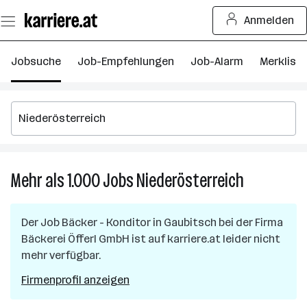
Zum
Anmelden
Seiteninhalt
springen
Jobsuche
Job-Empfehlungen
Job-Alarm
Merkliste
Mehr als 1.000
Jobs
Niederösterreich
Mehr
als
1.000
Der Job
Bäcker - Konditor
in
Gaubitsch
bei der Firma
Jobs
Bäckerei Öfferl GmbH
ist auf karriere.at leider nicht
in
mehr verfügbar.
Niederöster
Firmenprofil anzeigen