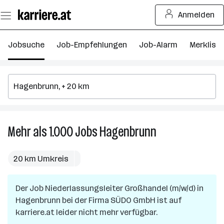
Zum
Anmelden
Seiteninhalt
springen
Jobsuche
Job-Empfehlungen
Job-Alarm
Merkliste
Mehr als 1.000
Jobs
Hagenbrunn
Mehr
als
1.000
20 km Umkreis
Jobs
in
Der Job
Niederlassungsleiter Großhandel (m/w/d)
Hagenbrunn
in
Hagenbrunn
bei der Firma
SÜDO GmbH
ist auf
karriere.at leider nicht mehr verfügbar.