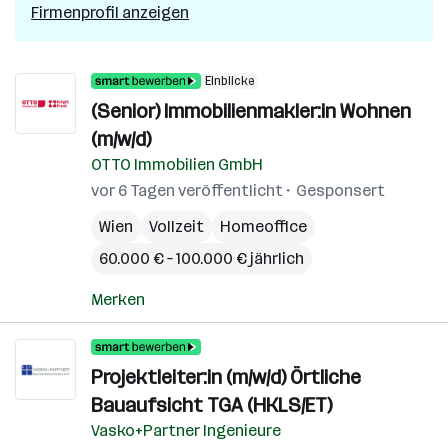
Firmenprofil anzeigen
Einblicke
(Senior) Immobilienmakler:in Wohnen
(m/w/d)
OTTO Immobilien GmbH
vor 6 Tagen veröffentlicht
Gesponsert
Wien
Vollzeit
Homeoffice
60.000 € – 100.000 € jährlich
Merken
Projektleiter:in (m/w/d) Örtliche
Bauaufsicht TGA (HKLS/ET)
Vasko+Partner Ingenieure