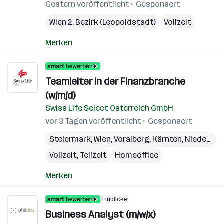
Gestern veröffentlicht
Gesponsert
Wien 2. Bezirk (Leopoldstadt)
Vollzeit
Merken
Teamleiter in der Finanzbranche
(w/m/d)
Swiss Life Select Österreich GmbH
vor 3 Tagen veröffentlicht
Gesponsert
Steiermark
,
Wien
,
Voralberg
,
Kärnten
,
Niederösterreich
Vollzeit, Teilzeit
Homeoffice
Merken
Einblicke
Business Analyst (m/w/x)