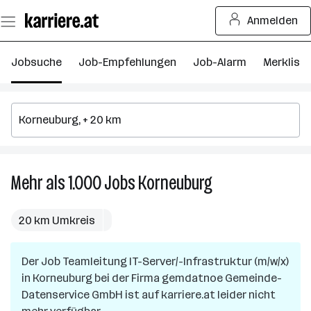
Zum
Anmelden
Seiteninhalt
springen
Jobsuche
Job-Empfehlungen
Job-Alarm
Merkliste
Mehr als 1.000
Jobs
Korneuburg
Mehr
als
1.000
20 km Umkreis
Jobs
in
Der Job
Teamleitung IT-Server/-Infrastruktur (m/w/x)
Korneuburg
in
Korneuburg
bei der Firma
gemdatnoe Gemeinde-
Datenservice GmbH
ist auf karriere.at leider nicht