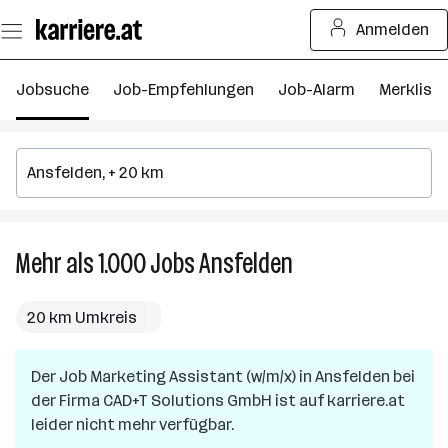
Zum
Anmelden
Seiteninhalt
springen
Jobsuche
Job-Empfehlungen
Job-Alarm
Merkliste
Mehr als 1.000
Jobs
Ansfelden
Mehr
als
1.000
20 km Umkreis
Jobs
in
Der Job
Marketing Assistant (w/m/x)
Ansfelden
in
Ansfelden
bei
der Firma
CAD+T Solutions GmbH
ist auf karriere.at
leider nicht mehr verfügbar.