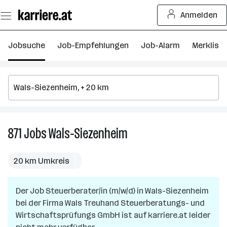
Zum
Anmelden
Seiteninhalt
springen
Jobsuche
Job-Empfehlungen
Job-Alarm
Merkliste
871
Jobs
Wals-Siezenheim
871
Jobs
in
20 km Umkreis
Wals-
Siezenheim
Der Job
Steuerberater/in (m/w/d)
in
Wals-Siezenheim
bei der Firma
Wals Treuhand Steuerberatungs- und
Wirtschaftsprüfungs GmbH
ist auf karriere.at leider