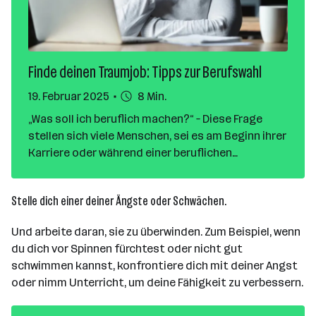
Finde deinen Traumjob: Tipps zur Berufswahl
19. Februar 2025
8 Min.
„Was soll ich beruflich machen?“ – Diese Frage
stellen sich viele Menschen, sei es am Beginn ihrer
Karriere oder während einer beruflichen
Neuorientierung. Die Vielzahl an Möglichkeiten
kann überwältigend sein. In diesem Artikel
Stelle dich einer deiner Ängste oder Schwächen.
erfährst du, wie du den passenden Beruf für dich
findest und warum es wichtig ist, nicht zu lange
Und arbeite daran, sie zu überwinden. Zum Beispiel, wenn
zu grübeln.
du dich vor Spinnen fürchtest oder nicht gut
schwimmen kannst, konfrontiere dich mit deiner Angst
oder nimm Unterricht, um deine Fähigkeit zu verbessern.