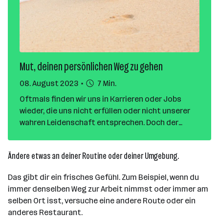
Mut, deinen persönlichen Weg zu gehen
08. August 2023
7 Min.
Oftmals finden wir uns in Karrieren oder Jobs
wieder, die uns nicht erfüllen oder nicht unserer
wahren Leidenschaft entsprechen. Doch der
wahre Mut liegt darin, den Mut aufzubringen, den
eigenen Weg zu finden und zu verfolgen. In diesem
Ändere etwas an deiner Routine oder deiner Umgebung.
Blogartikel werden wir über die Bedeutung des
Mutes sprechen, unseren persönlichen Weg im
Das gibt dir ein frisches Gefühl. Zum Beispiel, wenn du
Berufsleben zu gehen, und wie dies zu beruflichem
immer denselben Weg zur Arbeit nimmst oder immer am
Erfolg und persönlicher Erfüllung führen kann.
selben Ort isst, versuche eine andere Route oder ein
anderes Restaurant.