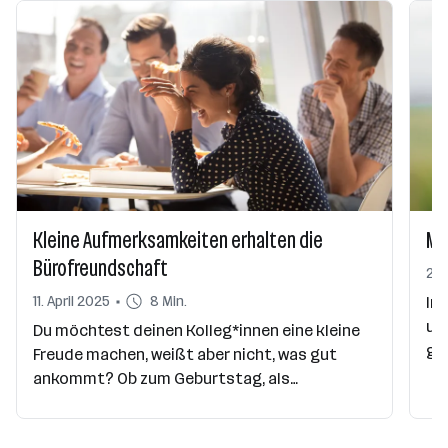
Kleine Aufmerksamkeiten erhalten die
Mu
Bürofreundschaft
27.
11. April 2025
8 Min.
In 
un
Du möchtest deinen Kolleg*innen eine kleine
ge
Freude machen, weißt aber nicht, was gut
Pe
ankommt? Ob zum Geburtstag, als
me
Dankeschön oder einfach nur so – hier findest
du kreative Ideen für nette