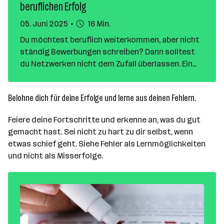
beruflichen Erfolg
05. Juni 2025
16 Min.
Du möchtest beruflich weiterkommen, aber nicht
ständig Bewerbungen schreiben? Dann solltest
du Netzwerken nicht dem Zufall überlassen. Ein
starkes berufliches Netzwerk kann dir Türen
öffnen, von denen du heute noch nichts weißt, sei
Belohne dich für deine Erfolge und lerne aus deinen Fehlern.
es für neue Jobs, spannende Projekte oder
einfach frischen Input aus deiner Branche.
Feiere deine Fortschritte und erkenne an, was du gut
gemacht hast. Sei nicht zu hart zu dir selbst, wenn
etwas schief geht. Siehe Fehler als Lernmöglichkeiten
und nicht als Misserfolge.