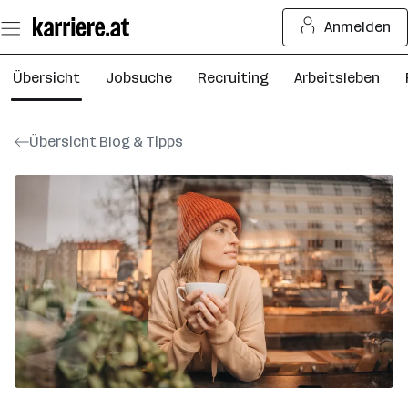
Zum
Anmelden
Seiteninhalt
springen
Übersicht
Jobsuche
Recruiting
Arbeitsleben
Übersicht Blog & Tipps