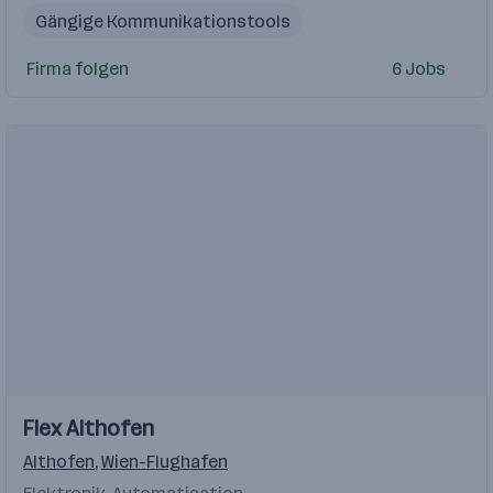
Gängige Kommunikationstools
gängige Kommunikationsmedien
Consultant
Firma folgen
6 Jobs
Supply Chain Management
MS Office
Security
Consultants
Aufsteiger
Einblicke
Einblicke
Flex Althofen
Videos
Althofen
,
Wien-Flughafen