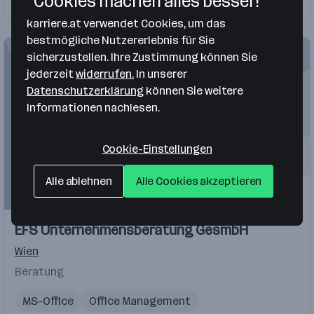
Cookies machen alles besser!
Firma folgen
12 Jobs
karriere.at verwendet Cookies, um das
bestmögliche Nutzererlebnis für Sie
sicherzustellen. Ihre Zustimmung können Sie
jederzeit
widerrufen.
In unserer
Datenschutzerklärung
können Sie weitere
Informationen nachlesen.
Cookie-Einstellungen
Alle ablehnen
Alle Cookies akzeptieren
EFS Unternehmensberatung GesmbH
Wien
Beratung
MS-Office
Office Management