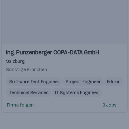
Einblicke
Ing. Punzenberger COPA-DATA GmbH
Salzburg
Sonstige Branchen
Software Test Engineer
Project Engineer
Editor
Technical Services
IT Systems Engineer
Firma folgen
3 Jobs