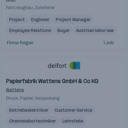
Fahrzeugbau, Zulieferer
Project
Engineer
Project Manager
Employee Relations
Buyer
Austrian labor law
Train
Firma folgen
1 Job
Papierfabrik Wattens GmbH & Co KG
Wattens
Druck, Papier, Verpackung
Betriebselektriker
Customer Service
Chemielabortechniker
Lehrstelle