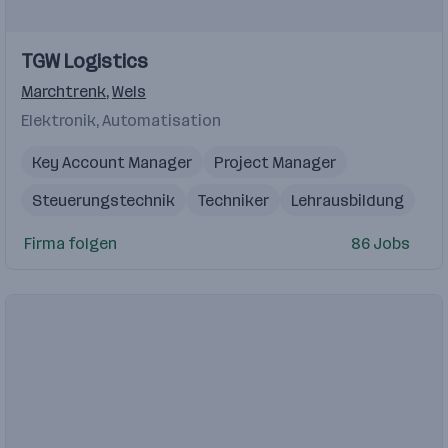
Einblicke
TGW Logistics
Marchtrenk
,
Wels
Elektronik, Automatisation
Key Account Manager
Project Manager
Steuerungstechnik
Techniker
Lehrausbildung
Firma folgen
86 Jobs