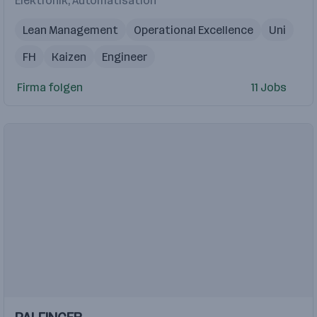
Elektronik, Automatisation
Lean Management
Operational Excellence
Uni
FH
Kaizen
Engineer
Leitung von Verbesserungsprojekten im Industrie- oder
Firma folgen
11 Jobs
Shopfloor Management
Quality Assurance Engineer
Lehre
Einblicke
Einblicke