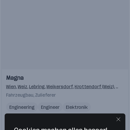
Einblicke
Einblicke
Magna
Videos
Wien
,
Weiz
,
Lebring
,
Weikersdorf
,
Krottendorf (Weiz)
,
Klagen
Fahrzeugbau, Zulieferer
Engineering
Engineer
Elektronik
Werkstudent
Automotive