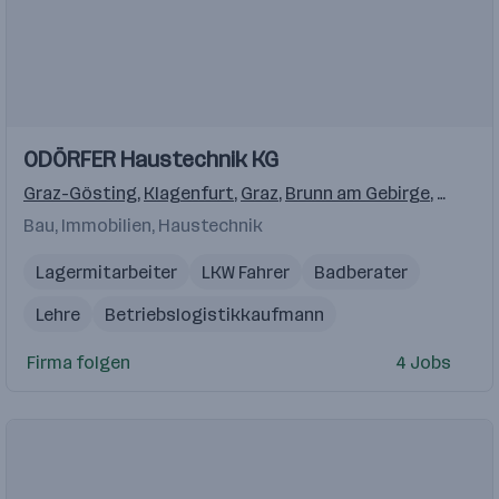
ODÖRFER Haustechnik KG
Graz-Gösting
,
Klagenfurt
,
Graz
,
Brunn am Gebirge
,
Wr. Neu
Bau, Immobilien, Haustechnik
Lagermitarbeiter
LKW Fahrer
Badberater
Lehre
Betriebslogistikkaufmann
Firma folgen
4 Jobs