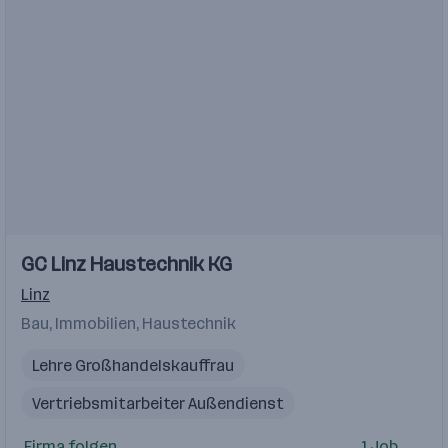
GC Linz Haustechnik KG
Linz
Bau, Immobilien, Haustechnik
Lehre Großhandelskauffrau
Vertriebsmitarbeiter Außendienst
Debitorenbuchhalter
Heizung
Firma folgen
1 Job