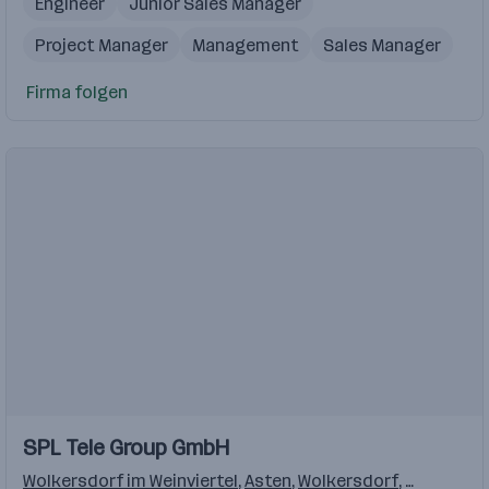
Engineer
Junior Sales Manager
Project Manager
Management
Sales Manager
Firma folgen
Einblicke
SPL Tele Group GmbH
Wolkersdorf im Weinviertel
,
Asten
,
Wolkersdorf
,
Friedberg