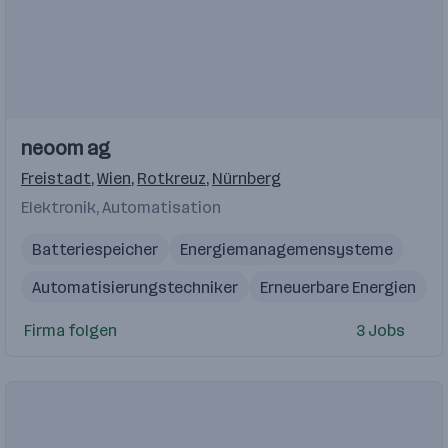
neoom ag
Freistadt
,
Wien
,
Rotkreuz
,
Nürnberg
Elektronik, Automatisation
Batteriespeicher
Energiemanagemensysteme
Automatisierungstechniker
Erneuerbare Energien
Ladeinfrastruktur
Elektrotechnik
Developer
Firma folgen
3 Jobs
Photovoltaik
Lieferantennetzwerke
Praktikum