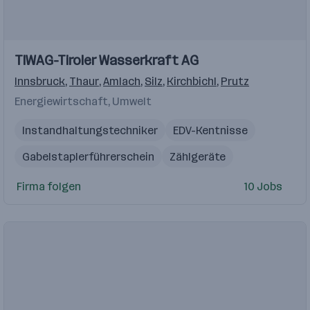
Einblicke
TIWAG-Tiroler Wasserkraft AG
Innsbruck
,
Thaur
,
Amlach
,
Silz
,
Kirchbichl
,
Prutz
Energiewirtschaft, Umwelt
Instandhaltungstechniker
EDV-Kentnisse
Gabelstaplerführerschein
Zählgeräte
Führerscheinklasse B
Führerscheinklasse C
IT
Firma folgen
10 Jobs
Techniker
Kundenbetreuer
Elektriker