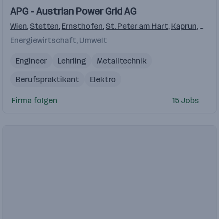
Einblicke
Einblicke
APG - Austrian Power Grid AG
Videos
Wien
,
Stetten
,
Ernsthofen
,
St. Peter am Hart
,
Kaprun
,
Sankt
Energiewirtschaft, Umwelt
Engineer
Lehrling
Metalltechnik
Berufspraktikant
Elektro
Firma folgen
15 Jobs