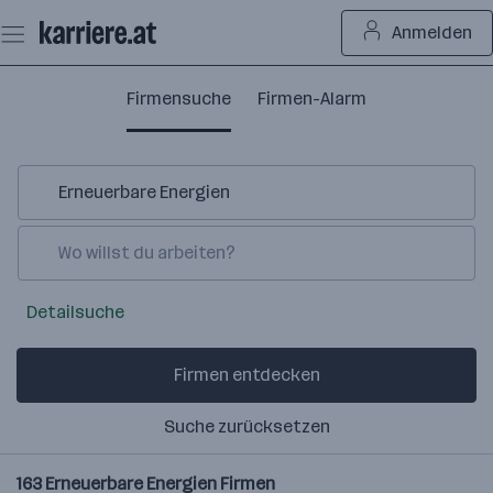
Zum
Anmelden
Seiteninhalt
springen
Firmensuche
Firmen-Alarm
Detailsuche
Firmen entdecken
Suche zurücksetzen
163
Erneuerbare Energien
Firmen