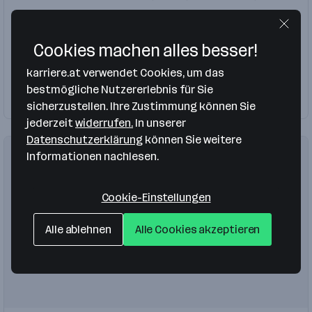
Handwerk, Gewerbe
Mobilfunk
Techniker
Bauleiter
Disponent
Cookies machen alles besser!
Mobilfunkmonteur
karriere.at verwendet Cookies, um das
bestmögliche Nutzererlebnis für Sie
Firma folgen
9 Jobs
sicherzustellen. Ihre Zustimmung können Sie
jederzeit
widerrufen.
In unserer
Datenschutzerklärung
können Sie weitere
Informationen nachlesen.
Cookie-Einstellungen
Alle ablehnen
Alle Cookies akzeptieren