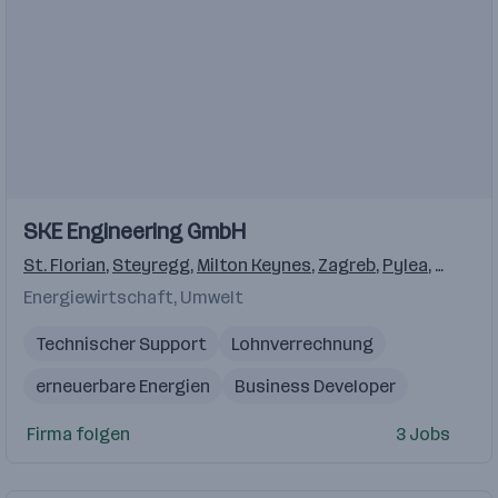
Einblicke
SKE Engineering GmbH
St. Florian
,
Steyregg
,
Milton Keynes
,
Zagreb
,
Pylea
,
Buchar
Energiewirtschaft, Umwelt
Technischer Support
Lohnverrechnung
erneuerbare Energien
Business Developer
Arbeitsrecht
MS Office-Kenntnisse
Firma folgen
3 Jobs
Batteriespeichersysteme
Innendienst