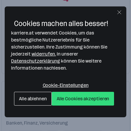
QESTIT GmbH
Wien
,
Graz
Cookies machen alles besser!
Internet, IT, Telekom
karriere.at verwendet Cookies, um das
bestmögliche Nutzererlebnis für Sie
Analyst
Test Manager
Automation Engineer
sicherzustellen. Ihre Zustimmung können Sie
Test
Consultant
jederzeit
widerrufen.
In unserer
Datenschutzerklärung
können Sie weitere
Firma folgen
Informationen nachlesen.
Cookie-Einstellungen
Alle ablehnen
Alle Cookies akzeptieren
Raiffeisen Digital GmbH
Wien
,
Linz
Banken, Finanz, Versicherung