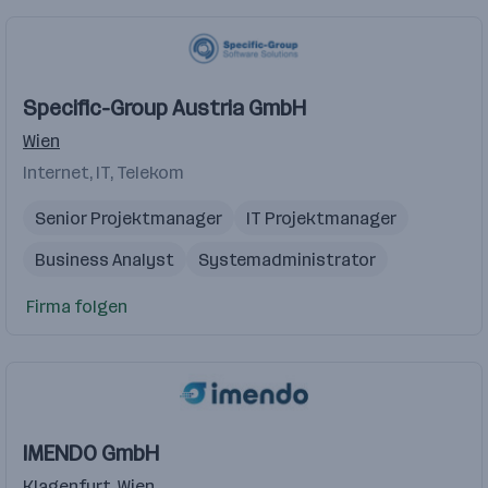
Specific-Group Austria GmbH
Wien
Internet, IT, Telekom
Senior Projektmanager
IT Projektmanager
Business Analyst
Systemadministrator
Senior Java Developer
Firma folgen
IMENDO GmbH
Klagenfurt
,
Wien