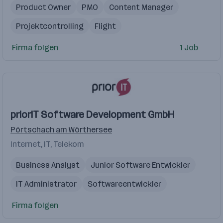
Product Owner
PMO
Content Manager
Projektcontrolling
Flight
Firma folgen
1 Job
priorIT Software Development GmbH
Pörtschach am Wörthersee
Internet, IT, Telekom
Business Analyst
Junior Software Entwickler
IT Administrator
Softwareentwickler
Senior Softwareentwickler
Firma folgen