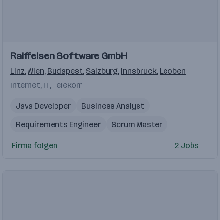
Einblicke
Raiffeisen Software GmbH
Linz
,
Wien
,
Budapest
,
Salzburg
,
Innsbruck
,
Leoben
Internet, IT, Telekom
Java Developer
Business Analyst
Requirements Engineer
Scrum Master
Developer
Firma folgen
2 Jobs