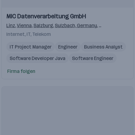
Einblicke
Einblicke
MIC Datenverarbeitung GmbH
Videos
Linz
,
Vienna
,
Salzburg
,
Sulzbach, Germany
,
Schaffhausen, 
Internet, IT, Telekom
IT Project Manager
Engineer
Business Analyst
Software Developer Java
Software Engineer
Firma folgen