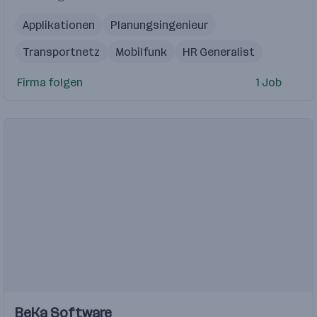
Applikationen
Planungsingenieur
Transportnetz
Mobilfunk
HR Generalist
GSM-R
Consultant
Projektmanager
Firma folgen
1 Job
Bahntechnik
Funknetz
BeKa Software