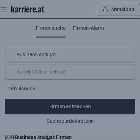
Zum
Anmelden
Seiteninhalt
springen
Firmensuche
Firmen-Alarm
Detailsuche
Firmen entdecken
Suche zurücksetzen
3.141
Business Analyst
Firmen