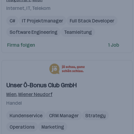
Internet, IT, Telekom
C#
IT Projektmanager
Full Stack Developer
Software Engineering
Teamleitung
ASP.NET Core
Project Manager
.NET
Firma folgen
1 Job
Office Management
IT Systemadministrator
Unser Ö-Bonus Club GmbH
Wien
,
Wiener Neudorf
Handel
Kundenservice
CRM Manager
Strategy
Operations
Marketing